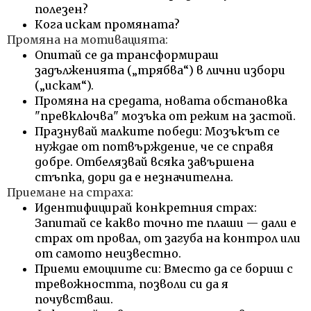
полезен?
Кога искам промяната?
Промяна на мотивацията:
Опитай се да трансформираш
задълженията („трябва“) в лични избори
(„искам“).
Промяна на средата, новата обстановка
"превключва" мозъка от режим на застой.
Празнувай малките победи: Мозъкът се
нуждае от потвърждение, че се справя
добре. Отбелязвай всяка завършена
стъпка, дори да е незначителна.
Приемане на страха:
Идентифицирай конкретния страх:
Запитай се какво точно те плаши — дали е
страх от провал, от загуба на контрол или
от самото неизвестно.
Приеми емоциите си: Вместо да се бориш с
тревожността, позволи си да я
почувстваш.