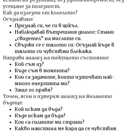
усещане за полезност.
Как да излезеш от колелото?
Осъзнаване:
Признай си, че си в цикъл.
Наблюдавай вътрешния диалог: Стани
„свидетел“ на мислите си.
Свържи се с тялото си: Осъзнай къде в
тялото си чувстваш блокажа.
Направи анализ на текущото състояние:
Кой съм аз?
Къде съм в момента?
Кои са задачите, които източват най-
много енергията ми?
Защо го правя?
Точен, ясен и измерим анализ на желаното
бъдеще:
Кой искам да бъда?
Къде искам да бъда?
Кои са силните ми страни?
Какво наистина ме кара да се чувствам