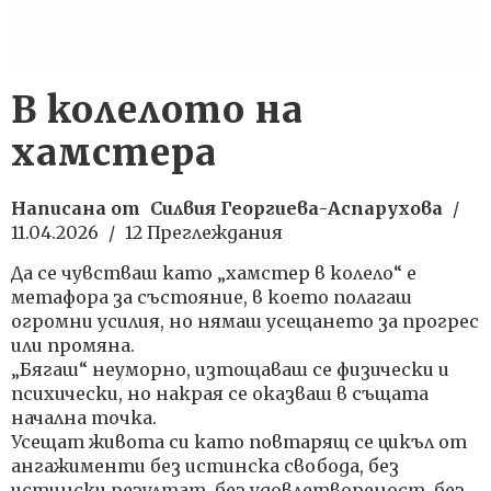
В колелото на
хамстера
Написана от
Силвия Георгиева-Аспарухова
/
11.04.2026
/
12 Преглеждания
Да се чувстваш като „хамстер в колело“ е
метафора за състояние, в което полагаш
огромни усилия, но нямаш усещането за прогрес
или промяна.
„Бягаш“ неуморно, изтощаваш се физически и
психически, но накрая се оказваш в същата
начална точка.
Усещат живота си като повтарящ се цикъл от
ангажименти без истинска свобода, без
истински резултат, без удовлетвореност, без