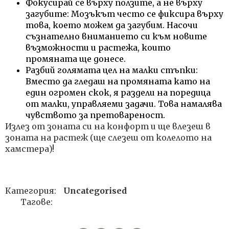
Фокусирай се върху ползите, а не върху
загубите: Мозъкът често се фиксира върху
това, което можем да загубим. Насочи
съзнателно вниманието си към новите
възможности и растежа, които
промяната ще донесе.
Разбий голямата цел на малки стъпки:
Вместо да гледаш на промяната като на
един огромен скок, я раздели на поредица
от малки, управляеми задачи. Това намалява
чувството за претовареност.
Излез от зоната си на конфорт и ще влезеш в
зоната на растеж (ще слезеш от колелото на
хамстера)!
Категория:
Uncategorised
Тагове: