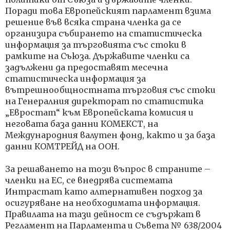
Поради това Европейският парламент взима
решение във всяка страна членка да се
организира събирането на статистическа
информация за търговията със стоки в
рамките на Съюза. Държавите членки са
задължени да предоставят месечна
статистическа информация за
вътрешнообщностната търговия със стоки
на Генералния директорат по статистика
„Евростат“ към Европейската комисия и
неговата база данни КОМЕКСТ, на
Международния валутен фонд, както и за база
данни КОМТРЕЙД на ООН.
За решаването на този въпрос в страните –
членки на ЕС, се внедрява системата
Интрастат като алтернативен подход за
осигуряване на необходимата информация.
Правилата на тази дейност се съдържат в
Регламент на Парламента и Съвета № 638/2004