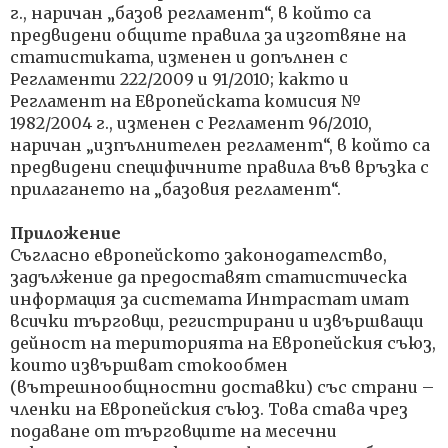
г., наричан „базов регламент“, в който са
предвидени общите правила за изготвяне на
статистиката, изменен и допълнен с
Регламенти 222/2009 и 91/2010; както и
Регламент на Европейската комисия №
1982/2004 г., изменен с Регламент 96/2010,
наричан „изпълнителен регламент“, в който са
предвидени специфичните правила във връзка с
прилагането на „базовия регламент“.
Приложение
Съгласно европейското законодателство,
задължение да предоставят статистическа
информация за системата Интрастат имат
всички търговци, регистрирани и извършващи
дейност на територията на Европейския съюз,
които извършват стокообмен
(вътрешнообщностни доставки) със страни –
членки на Европейския съюз. Това става чрез
подаване от търговците на месечни