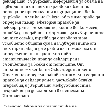
декларации, съдържащи информация за обема на
извършения от тях търговски обмен по
потоците пристигания и изпращания. Всяка
държава – членка на Съюза, обаче има право да
определя т.нар. ежегодни прагове за
деклариране. Търговците, които всеки месец
трябва да подават информация за извършените
от тях сделки, трябва да отговарят на
условието общата сума на извършените от
тях трансакции да е равна или по-голяма от
определения на национално ниво
статистически праг за деклариране,
съответно за всеки от потоците. От
страните – членки на Съюза, единствено
Италия не определя такива минимални годишни
прагове за деклариране и задължава всички
търговци, извършващи междуобщностна
търговия, да декларират в системата
Интрастат.
Съгласно Закона за статистика на