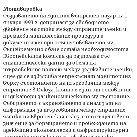
Мотивировка
Създаването на Единния вътрешен пазар на 1
януари 1993 г. допринася за свободното
движение на стоки между страните членки и
премахва митническите процедури и
документация при осъществяването му.
Същевременно обаче остава необходимостта
Европейската комисия да разполага със
статистически данни за обема на
търговските потоци между държавите членки,
с цел да се извършва непрекъснат мониторинг
върху състоянието на търговията между
страните в Съюза, която е един от основните
индикатори за икономическото му състояние.
Събирането, съхраняването и анализът на
информация за търговията между страните –
членки на Европейския съюз, е от съществено
значение за формирането и провеждането на
адекватни икономически и инфраструктурни
политики от Съюза и държавите членки.