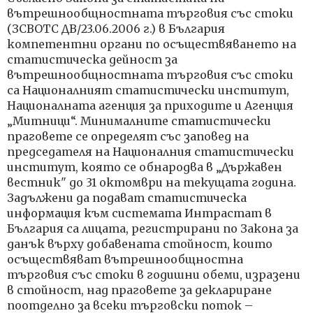
вътрешнообщностната търговия със стоки
(ЗСВОТС ДВ/23.06.2006 г.) в България
компетентни органи по осъществяването на
статистическа дейност за
вътрешнообщностната търговия със стоки
са Националният статистически институт,
Националната агенция за приходите и Агенция
„Митници“. Минималните статистически
праговете се определят със заповед на
председателя на Националния статистически
институт, която се обнародва в „Държавен
вестник" до 31 октомври на текущата година.
Задължени да подават статистическа
информация към системата Интрастат в
България са лицата, регистрирани по Закона за
данък върху добавената стойност, които
осъществяват вътрешнообщностна
търговия със стоки в годишни обеми, изразени
в стойност, над праговете за деклариране
поотделно за всеки търговски поток –