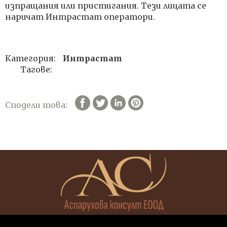
изпращания или пристигания. Тези лицата се
наричат Интрастат оператори.
Категория:
Интрастат
Тагове:
Сподели това: